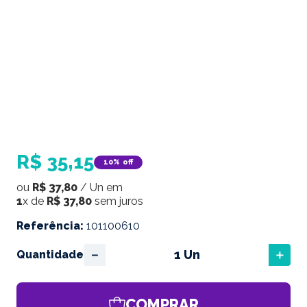
R$
35
,
15
10%
off
ou
R$
37
,
80
/
Un
em
1
x de
R$
37
,
80
sem juros
Referência
:
101100610
－
＋
Quantidade
COMPRAR