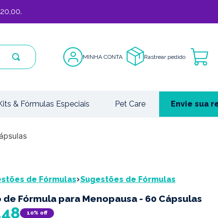
20,00.
MINHA CONTA
Rastrear pedido
Kits & Fórmulas Especiais
Pet Care
Envie sua r
ápsulas
estões de Fórmulas
Sugestões de Fórmulas
 de Fórmula para Menopausa - 60 Cápsulas
,
48
10%
off