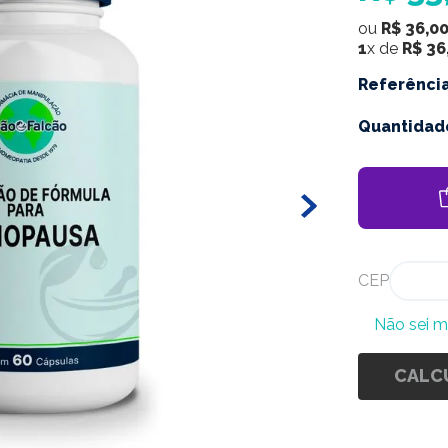
ou
R$
36
,
0
1
x de
R$
36
Referênci
Quantidad
CEP
Não sei 
CALC