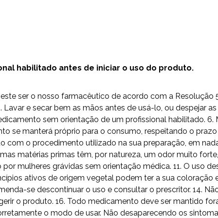
al habilitado antes de iniciar o uso do produto.
do este ser o nosso farmacêutico de acordo com a Resolução
Lavar e secar bem as mãos antes de usá-lo, ou despejar as 
camento sem orientação de um profissional habilitado. 6. 
to se manterá próprio para o consumo, respeitando o prazo 
 com o procedimento utilizado na sua preparação, em nada i
umas matérias primas têm, por natureza, um odor muito fort
o por mulheres grávidas sem orientação médica. 11. O uso
ípios ativos de origem vegetal podem ter a sua coloração e
omenda-se descontinuar o uso e consultar o prescritor. 14. 
erir o produto. 16. Todo medicamento deve ser mantido fora
ga corretamente o modo de usar. Não desaparecendo os sintom