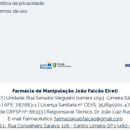
lítica de privacidade
ermos de uso
Farmácia de Manipulação João Falcão Eireli
7 | Unidade: Rua Senador Vergueiro número 1093 -Limeira S
3 | AFE: 7.87.683-1 | Licença Sanitária nº CEVS: 352690201-
de CRFSP nº: 86333 | Responsavel Técnico: Dr. João Luiz Ru
E-mail Farmacêutico:
farmaciajoaofalcao@gmail.com
 1- Rua Conselheiro Saraiva, 106 - Centro Limeira-SP 13480