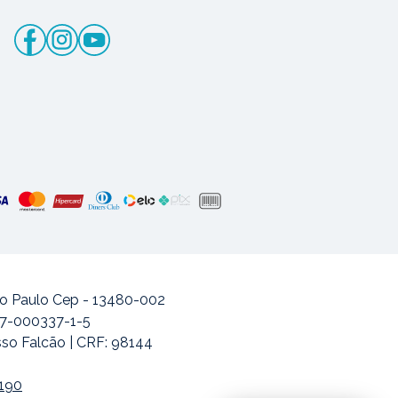
ão Paulo Cep - 13480-002
477-000337-1-5
sso Falcão | CRF: 98144
-190