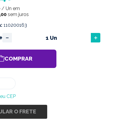
0
/
Un
em
,
00
sem juros
a
:
110200163
－
＋
e
COMPRAR
meu CEP
ULAR O FRETE