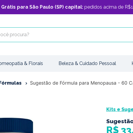
 Grátis para São Paulo (SP) capital:
pedidos acima de R$1
cê procura?
omeopatia & Florais
Beleza & Cuidado Pessoal
Sugestão de Fórmula para Menopausa - 60 C
Fórmulas
Kits e Sug
Sugestão
R$
33