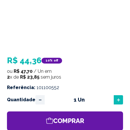
R$
44
,
36
10%
off
ou
R$
47
,
70
/
Un
em
2
x de
R$
23
,
85
sem juros
Referência
:
101100552
－
＋
Quantidade
COMPRAR