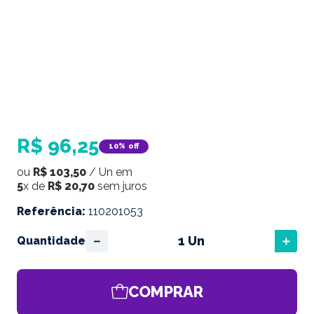
R$
96
,
25
10%
off
ou
R$
103
,
50
/
Un
em
5
x de
R$
20
,
70
sem juros
Referência
:
110201053
－
＋
Quantidade
COMPRAR